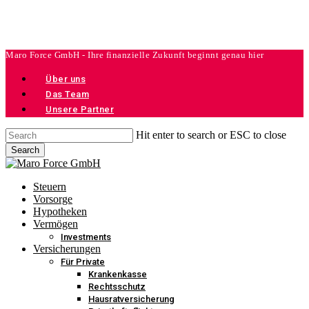
Skip
to
main
content
Maro Force GmbH - Ihre finanzielle Zukunft beginnt genau hier
Über uns
Das Team
Unsere Partner
Hit enter to search or ESC to close
Search
Close
Search
Menu
Steuern
Vorsorge
Hypotheken
Vermögen
Investments
Versicherungen
Für Private
Krankenkasse
Rechtsschutz
Hausratversicherung