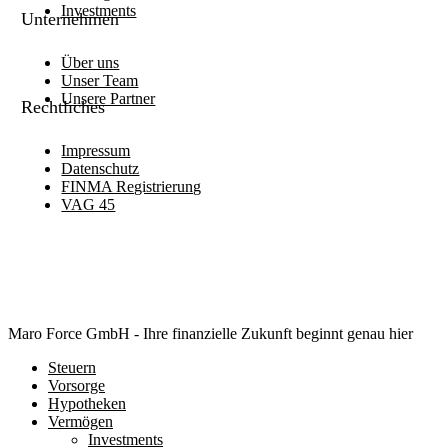
Investments
Unternehmen
Über uns
Unser Team
Unsere Partner
Rechtliches
Impressum
Datenschutz
FINMA Registrierung
VAG 45
©
2026
. Maro Force GmbH. Alle Rechte vorbehalten.
Close
Maro Force GmbH - Ihre finanzielle Zukunft beginnt genau hier
Menu
Steuern
Vorsorge
Hypotheken
Vermögen
Investments