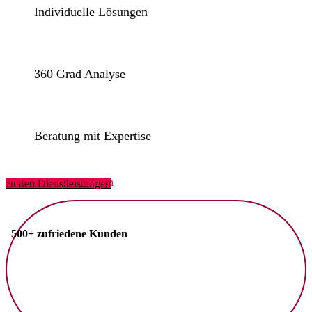
Individuelle Lösungen
360 Grad Analyse
Beratung mit Expertise
Jetzt Termin vereinbaren
zu den Dienstleistungen
500+ zufriedene Kunden